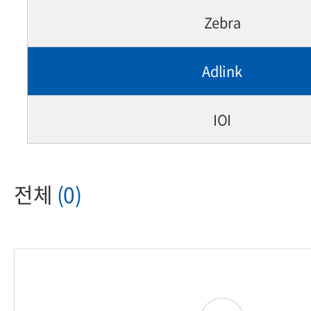
Zebra
Adlink
IOI
전체
(0)