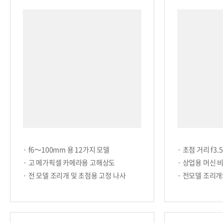
· f6～100mm 용 12가지 모델
· 초점 거리 f3
· 고 메가픽셀 카메라용 고해상도
· 상업용 머신 
· 전 모델 조리개 및 초점용 고정 나사
· 전모델 조리개