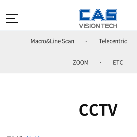
Macro&Line Scan
Telecentric
ZOOM
ETC
CCTV